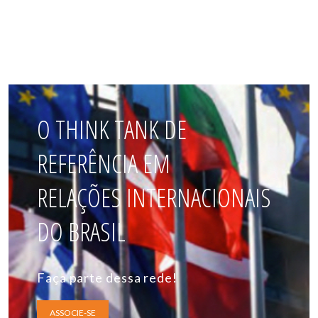
O THINK TANK DE
REFERÊNCIA EM
RELAÇÕES INTERNACIONAIS
DO BRASIL
Faça parte dessa rede!
ASSOCIE-SE