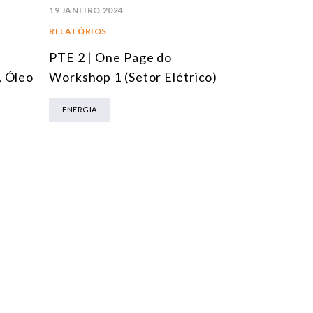
09 NOVEMBRO
19 JANEIRO 2024
RELATÓRIOS
RELATÓRIOS
Alternativ
PTE 2 | One Page do
descarboni
, Óleo
Workshop 1 (Setor Elétrico)
de transpo
ENERGIA
Brasil
ENERGIA