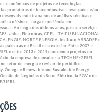
cos-econômicos de projetos de tecnologias
narias produtoras de biocombustíveis avançados e/ou
 desenvolvendo trabalhos de análises técnicas e
eólica offshore. Larga experiência em
essoas. Ao longo dos últimos anos, prestou serviços
, AES, Unica, Eletrobras, CPFL, ITAIPU BINACIONAL,
CA, ENGIE, NORTE ENERGIA, Instituto ABRADEE e
palestras no Brasil e no exterior. Entre 2007 e
ESEL e entre 2013 e 2019 coordenou projetos do
i sócio da empresa de consultoria TECHNE/GESEL
 no setor de energia e revisor de periódicos
licy, Ômega e Renewable and Sustainable Energy
Gestão de Negócios do Setor Elétrico da FGV e de
PE/UFRJ.
AÇÕES