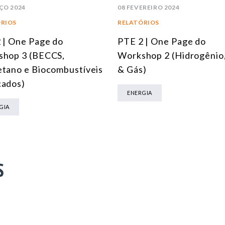
ÇO 2024
08 FEVEREIRO 2024
RIOS
RELATÓRIOS
 | One Page do
PTE 2 | One Page do
hop 3 (BECCS,
Workshop 2 (Hidrogênio
tano e Biocombustíveis
& Gás)
çados)
ENERGIA
GIA
S