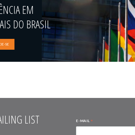
ÊNCIA EM
IS DO BRASIL
IE-SE
ILING LIST
*
E-MAIL