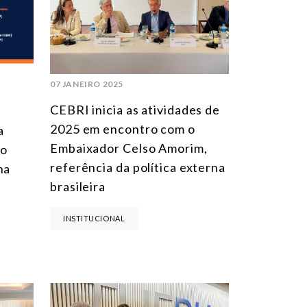
MULTILATERALISMO
TECNOLOGIA E TRANSFORMAÇÃO DIGITAL
TODAS OS NÚCLEOS
07 JANEIRO 2025
CEBRI inicia as atividades de
2025 em encontro com o
a
Embaixador Celso Amorim,
co
referência da política externa
na
brasileira
INSTITUCIONAL