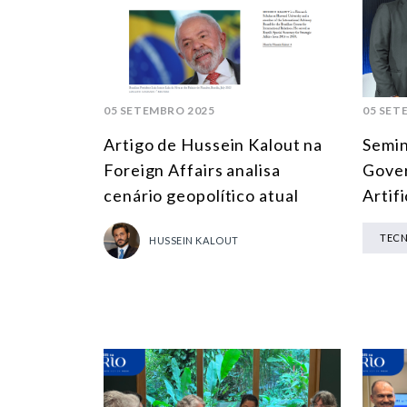
05 SETEMBRO 2025
05 SET
Artigo de Hussein Kalout na
Semin
Foreign Affairs analisa
Gover
cenário geopolítico atual
Artifi
TEC
HUSSEIN KALOUT