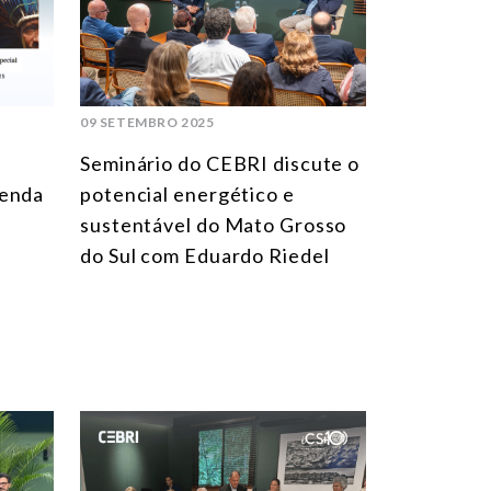
AMÉRICA DO SUL
ÁSIA
AMÉRICA DO NORTE
09 SETEMBRO 2025
EUROPA
Seminário do CEBRI discute o
AGRO
genda
potencial energético e
sustentável do Mato Grosso
COMÉRCIO INTERNACIONAL E ECONOMIA GLOBAL
do Sul com Eduardo Riedel
CULTURA E RELAÇÕES INTERNACIONAIS
DEFESA E SEGURANÇA INTERNACIONAL
DEMOCRACIA
ENERGIA
MEIO AMBIENTE E MUDANÇA DO CLIMA