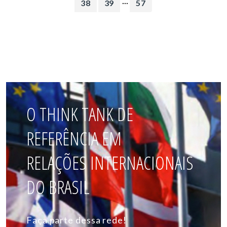
...
38
39
57
O THINK TANK DE
REFERÊNCIA EM
RELAÇÕES INTERNACIONAIS
DO BRASIL
Faça parte dessa rede!