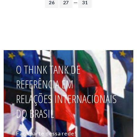
...
26
27
31
O THINK TANK DE
REFERÊNCIA EM
RELAÇÕES INTERNACIONAIS
DO BRASIL
Faça parte dessa rede!