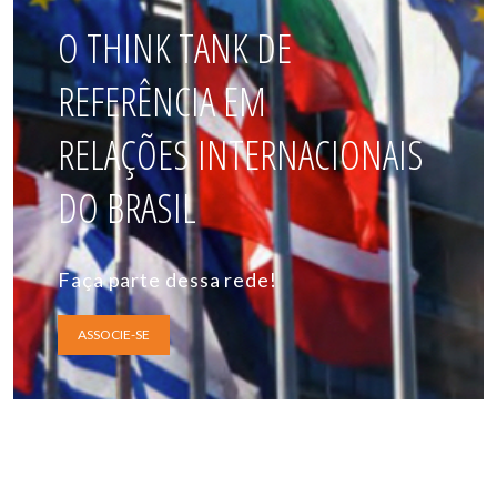
O THINK TANK DE
REFERÊNCIA EM
RELAÇÕES INTERNACIONAIS
DO BRASIL
Faça parte dessa rede!
ASSOCIE-SE