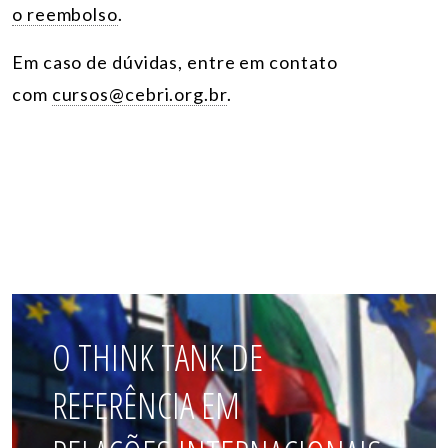
o reembolso
.
Em caso de dúvidas, e
ntre em contato
com
cursos@cebri.org.br
.
O THINK TANK DE
REFERÊNCIA EM