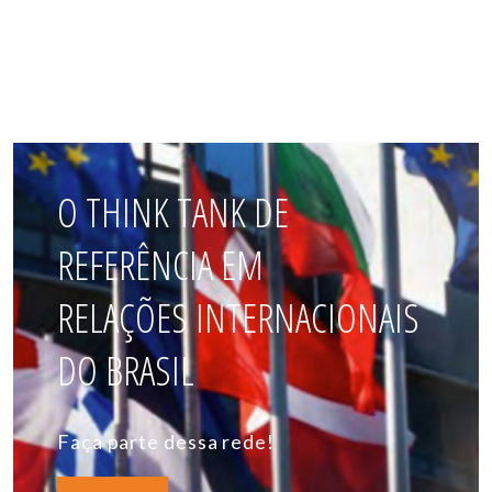
O THINK TANK DE
REFERÊNCIA EM
RELAÇÕES INTERNACIONAIS
DO BRASIL
Faça parte dessa rede!