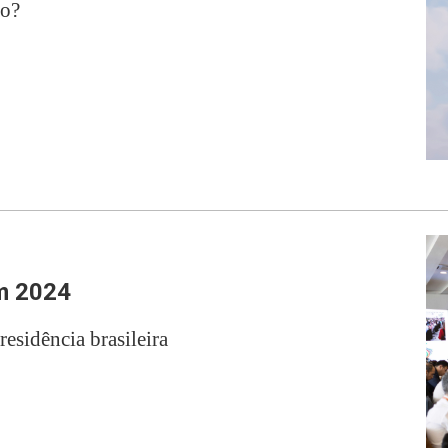
ão?
em 2024
esidência brasileira