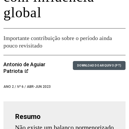
global
Importante contribuição sobre o período ainda
pouco revisitado
Antonio de Aguiar
DOWNLOAD DO ARQUIVO (PT)
Patriota
ANO 2 /
Nº
6 / ABR-JUN 2023
Resumo
Não existe um balanço pormenorizado