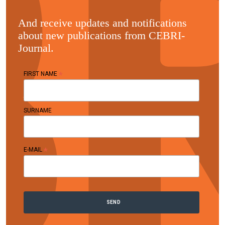
And receive updates and notifications
about new publications from CEBRI-
Journal.
*
FIRST NAME
SURNAME
*
E-MAIL