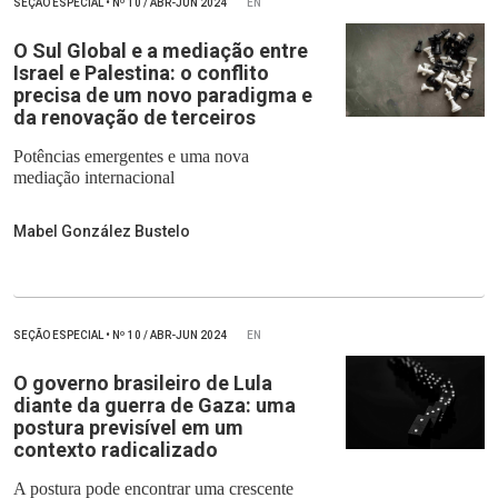
SEÇÃO ESPECIAL
•
Nº
10 / ABR-JUN 2024
EN
O Sul Global e a mediação entre
Israel e Palestina: o conflito
precisa de um novo paradigma e
da renovação de terceiros
Potências emergentes e uma nova
mediação internacional
Mabel González Bustelo
SEÇÃO ESPECIAL
•
Nº
10 / ABR-JUN 2024
EN
O governo brasileiro de Lula
diante da guerra de Gaza: uma
postura previsível em um
contexto radicalizado
A postura pode encontrar uma crescente