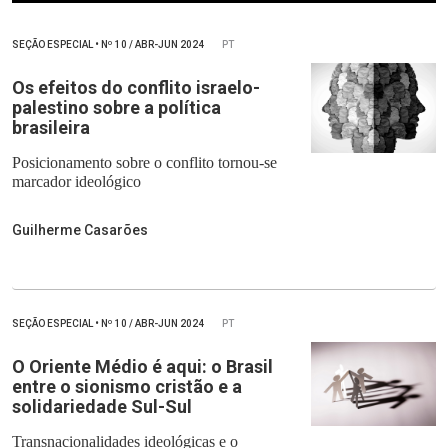
SEÇÃO ESPECIAL
•
Nº
10 / ABR-JUN 2024
PT
Os efeitos do conflito israelo-
palestino sobre a política
brasileira
Posicionamento sobre o conflito tornou-se
marcador ideológico
Guilherme Casarões
SEÇÃO ESPECIAL
•
Nº
10 / ABR-JUN 2024
PT
O Oriente Médio é aqui: o Brasil
entre o sionismo cristão e a
solidariedade Sul-Sul
Transnacionalidades ideológicas e o