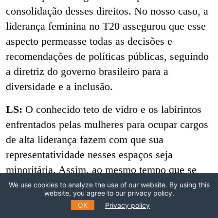
consolidação desses direitos. No nosso caso, a
liderança feminina no T20 assegurou que esse
aspecto permeasse todas as decisões e
recomendações de políticas públicas, seguindo
a diretriz do governo brasileiro para a
diversidade e a inclusão.
LS:
O conhecido teto de vidro e os labirintos
enfrentados pelas mulheres para ocupar cargos
de alta liderança fazem com que sua
representatividade nesses espaços seja
minoritária. Assim, ao mesmo tempo que se
têm mulheres com níveis educacionais cada
We use cookies to analyze the use of our website. By using this
website, you agree to our privacy policy.
vez mais elevados e compondo a maioria da
OK
Privacy policy
população brasileira e mundial, a inequidade