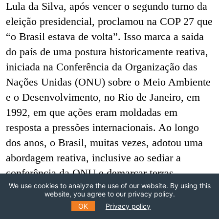
Lula da Silva, após vencer o segundo turno da
eleição presidencial, proclamou na COP 27 que
“o Brasil estava de volta”. Isso marca a saída
do país de uma postura historicamente reativa,
iniciada na Conferência da Organização das
Nações Unidas (ONU) sobre o Meio Ambiente
e o Desenvolvimento, no Rio de Janeiro, em
1992, em que ações eram moldadas em
resposta a pressões internacionais. Ao longo
dos anos, o Brasil, muitas vezes, adotou uma
abordagem reativa, inclusive ao sediar a
conferência da ONU e demarcar terras
We use cookies to analyze the use of our website. By using this
indígenas para apaziguar críticas sobre a
website, you agree to our privacy policy.
destruição da Amazônia. A diplomacia
OK
Privacy policy
brasileira resistiu ao mecanismo financeiro