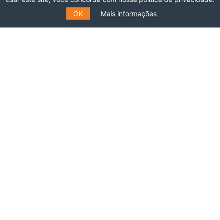
OK
Mais informações
Faça parte dessa rede!
ASSOCIE-SE
INSCREVA-SE NO NOSSO
MAILING LIST