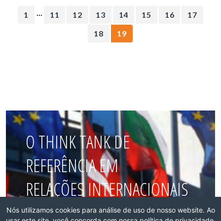
...
1
11
12
13
14
15
16
17
18
19
O THINK TANK DE
REFERÊNCIA EM
RELAÇÕES INTERNACIONAIS
DO BRASIL
Nós utilizamos cookies para análise de uso de nosso website. Ao
usar este site, você concorda com nossa política de privacidade.