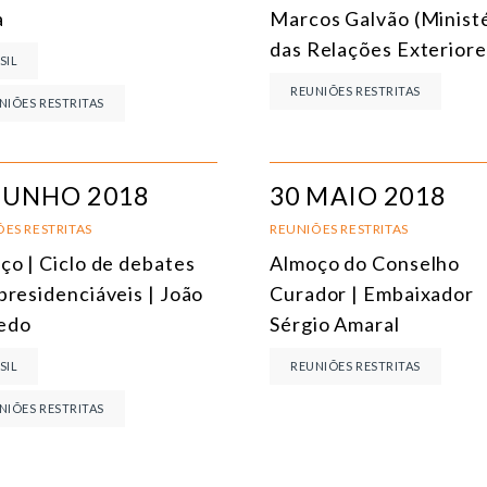
MEIO AMBIENTE E MUDANÇA DO CLIMA
a
Marcos Galvão (Minist
das Relações Exteriore
MULTILATERALISMO
SIL
REUNIÕES RESTRITAS
TECNOLOGIA E TRANSFORMAÇÃO DIGITAL
NIÕES RESTRITAS
TODOS OS NÚCLEOS
JUNHO 2018
30 MAIO 2018
ES RESTRITAS
REUNIÕES RESTRITAS
ço | Ciclo de debates
Almoço do Conselho
presidenciáveis | João
Curador | Embaixador
edo
Sérgio Amaral
SIL
REUNIÕES RESTRITAS
NIÕES RESTRITAS