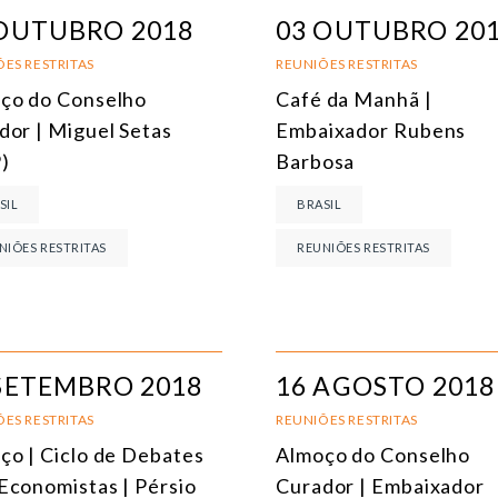
ÁFRICA
 OUTUBRO 2018
03 OUTUBRO 20
AMÉRICA DO SUL
E
ES RESTRITAS
REUNIÕES RESTRITAS
ço do Conselho
Café da Manhã |
ÁSIA
C
dor | Miguel Setas
Embaixador Rubens
AMÉRICA DO NORTE
R
)
Barbosa
EUROPA
C
SIL
BRASIL
AGRO
C
NIÕES RESTRITAS
REUNIÕES RESTRITAS
COMÉRCIO INTERNACIONAL E ECONOMIA GLOBAL
E
CULTURA E RELAÇÕES INTERNACIONAIS
T
DEFESA E SEGURANÇA INTERNACIONAL
SETEMBRO 2018
16 AGOSTO 2018
DEMOCRACIA
ES RESTRITAS
REUNIÕES RESTRITAS
ço | Ciclo de Debates
Almoço do Conselho
ENERGIA
Economistas | Pérsio
Curador | Embaixador