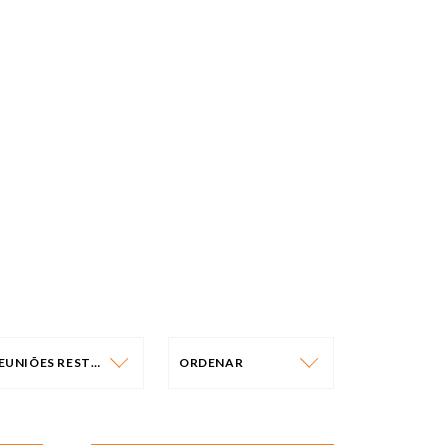
REUNIÕES RESTRITAS
ORDENAR
IPO DE EVENTO
ORDENAR