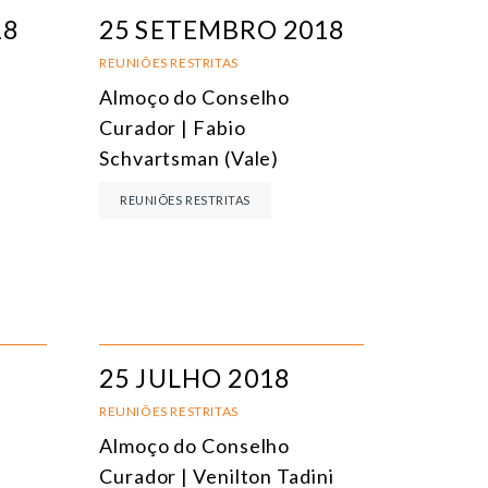
EVENTOS PRESENCIAIS
DATA
18
25 SETEMBRO 2018
VENTOS ONLINE
TÍTULO
REUNIÕES RESTRITAS
Almoço do Conselho
ONFERÊNCIAS
TEMA
Curador | Fabio
EUNIÕES RESTRITAS
Schvartsman (Vale)
URSO ONLINE
REUNIÕES RESTRITAS
URSO PRESENCIAL
VENTOS HÍBRIDOS
ODOS OS EVENTOS
25 JULHO 2018
REUNIÕES RESTRITAS
Almoço do Conselho
Curador | Venilton Tadini