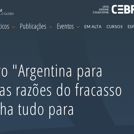
ticos
Publicações
Eventos
EM ALTA
CURSOS
ES
o "Argentina para
 as razões do fracasso
nha tudo para