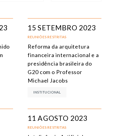
IPO DE EVENTO
ORDENAR
EVENTOS PRESENCIAIS
DATA
23
15 SETEMBRO 2023
VENTOS ONLINE
TÍTULO
REUNIÕES RESTRITAS
nido
Reforma da arquitetura
ONFERÊNCIAS
TEMA
em
financeira internacional e a
EUNIÕES RESTRITAS
presidência brasileira do
G20 com o Professor
URSO ONLINE
Michael Jacobs
URSO PRESENCIAL
INSTITUCIONAL
VENTOS HÍBRIDOS
ODOS OS EVENTOS
11 AGOSTO 2023
REUNIÕES RESTRITAS