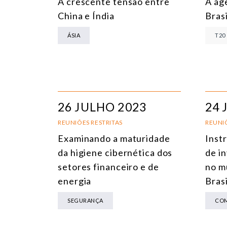
A crescente tensão entre
A ag
China e Índia
Brasi
ÁSIA
T20
26 JULHO 2023
24 
REUNIÕES RESTRITAS
REUNIÕ
Examinando a maturidade
Inst
da higiene cibernética dos
de i
setores financeiro e de
no m
energia
Brasi
SEGURANÇA
CO