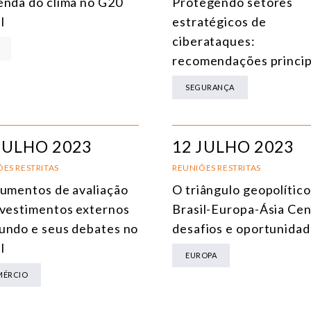
enda do clima no G20
Protegendo setores
l
estratégicos de
ENERGIA
ciberataques:
MEIO AMBIENTE E MUDANÇA DO CLIMA
recomendações princip
MULTILATERALISMO
SEGURANÇA
TECNOLOGIA E TRANSFORMAÇÃO DIGITAL
TODOS OS NÚCLEOS
JULHO 2023
12 JULHO 2023
ES RESTRITAS
REUNIÕES RESTRITAS
rumentos de avaliação
O triângulo geopolítico
nvestimentos externos
Brasil-Europa-Ásia Cen
undo e seus debates no
desafios e oportunida
l
EUROPA
MÉRCIO