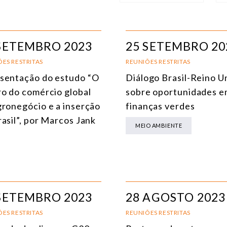
NÚCLEO
T
ÁFRICA
SETEMBRO 2023
25 SETEMBRO 20
AMÉRICA DO SUL
E
ES RESTRITAS
REUNIÕES RESTRITAS
sentação do estudo “O
Diálogo Brasil-Reino U
ÁSIA
C
ro do comércio global
sobre oportunidades 
AMÉRICA DO NORTE
R
gronegócio e a inserção
finanças verdes
rasil”, por Marcos Jank
EUROPA
C
MEIO AMBIENTE
AGRO
C
COMÉRCIO INTERNACIONAL E ECONOMIA GLOBAL
E
CULTURA E RELAÇÕES INTERNACIONAIS
T
SETEMBRO 2023
28 AGOSTO 2023
DEFESA E SEGURANÇA INTERNACIONAL
ES RESTRITAS
REUNIÕES RESTRITAS
DEMOCRACIA