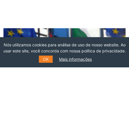
O THINK TANK DE
Nós utilizamos cookies para análise de uso de nosso website. Ao
usar este site, você concorda com nossa política de privacidade.
REFERÊNCIA EM
OK
Mais informações
RELAÇÕES INTERNACIONAIS
DO BRASIL
Faça parte dessa rede!
ASSOCIE-SE